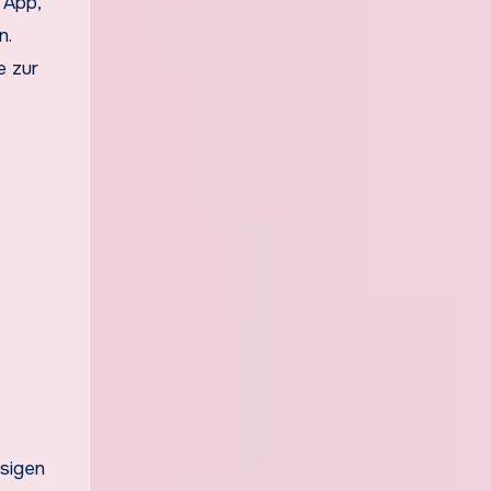
 App,
n.
e zur
ssigen