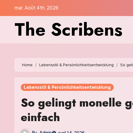
Skip
mar. Août 4th, 2026
to
The Scribens
content
Home
Lebensstil & Persönlichkeitsentwicklung
So gel
Lebensstil & Persönlichkeitsentwicklung
So gelingt monelle g
einfach
By
Admin
avril 14, 2026