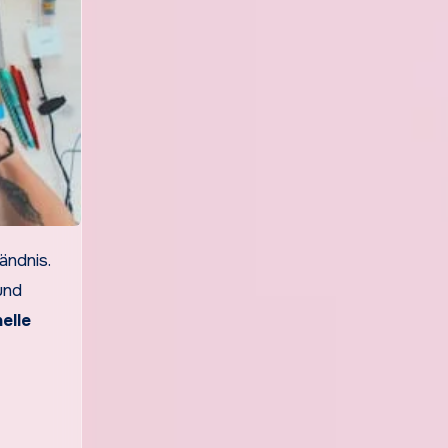
ändnis.
und
elle