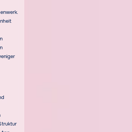
menwerk.
nheit
en
en
weniger
nd
n
Struktur