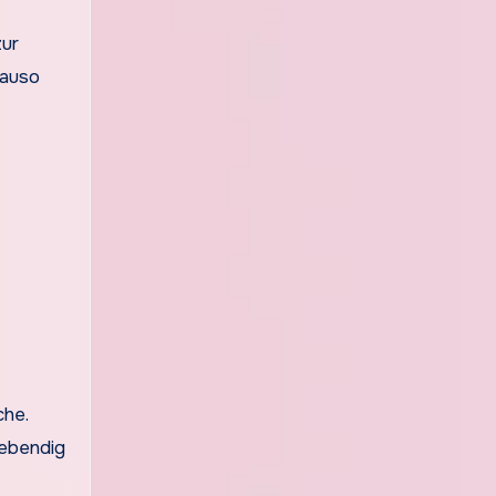
zur
nauso
che.
ebendig