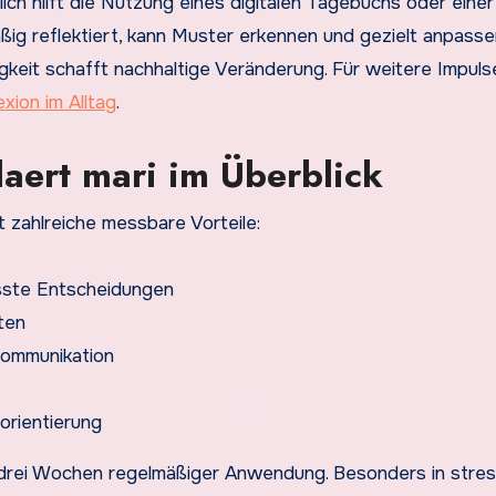
ch hilft die Nutzung eines digitalen Tagebuchs oder einer
ßig reflektiert, kann Muster erkennen und gezielt anpasse
igkeit schafft nachhaltige Veränderung. Für weitere Impuls
exion im Alltag
.
aert mari im Überblick
t zahlreiche messbare Vorteile:
ste Entscheidungen
äten
Kommunikation
rientierung
s drei Wochen regelmäßiger Anwendung. Besonders in stre