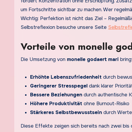
fördert Konzentration ohne Erschöpfung. Zusätzli
um Fortschritte sichtbar zu machen. Wer regelmä
Wichtig: Perfektion ist nicht das Ziel – Regelmäß
Selbstreflexion besuche unsere Seite
Selbstrefl
Vorteile von monelle god
Die Umsetzung von
monelle godaert mari
bring
Erhöhte Lebenszufriedenheit
durch bewus
Geringerer Stresspegel
dank klarer Priorit
Bessere Beziehungen
durch authentische 
Höhere Produktivität
ohne Burnout-Risiko
Stärkeres Selbstbewusstsein
durch Werteo
Diese Effekte zeigen sich bereits nach zwei bi