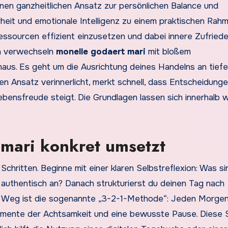
nen ganzheitlichen Ansatz zur persönlichen Balance und
arheit und emotionale Intelligenz zu einem praktischen Rah
ssourcen effizient einzusetzen und dabei innere Zufriede
en verwechseln
monelle godaert mari
mit bloßem
aus. Es geht um die Ausrichtung deines Handelns an tief
n Ansatz verinnerlicht, merkt schnell, dass Entscheidung
Lebensfreude steigt. Die Grundlagen lassen sich innerhalb 
mari konkret umsetzt
 Schritten. Beginne mit einer klaren Selbstreflexion: Was si
 authentisch an? Danach strukturierst du deinen Tag nach
tiver Weg ist die sogenannte „3-2-1-Methode“: Jeden Morge
Momente der Achtsamkeit und eine bewusste Pause. Diese 