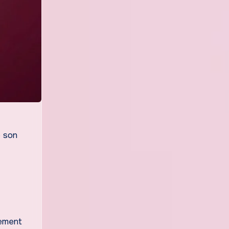
e son
rement