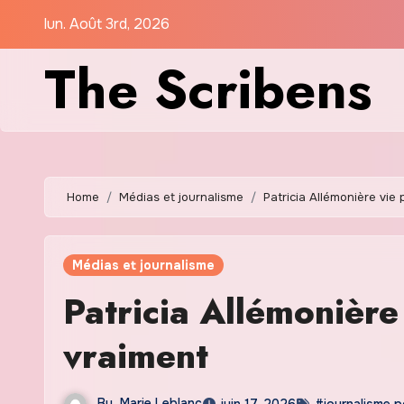
Skip
lun. Août 3rd, 2026
to
The Scribens
content
Home
Médias et journalisme
Patricia Allémonière vie 
Médias et journalisme
Patricia Allémonière 
vraiment
By
Marie Leblanc
juin 17, 2026
#journalisme p