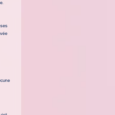
e.
 ses
ivée
Aucune
ujet