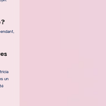
e?
pendant,
tes
ricia
ns un
été