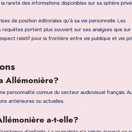
la rareté des informations disponibles sur sa sphère privé
ises de position éditoriales qu’à sa vie personnelle. Les
es requêtes portent plus souvent sur ses analyses que sur
spect relatif pour la frontière entre vie publique et vie pr
ions
cia Allémonière?
 une personnalité connue du secteur audiovisuel français. 
ons antérieures ou actuelles.
llémonière a-t-elle?
existence d’enfants. La journaliste n’a jamais évoqué ce s