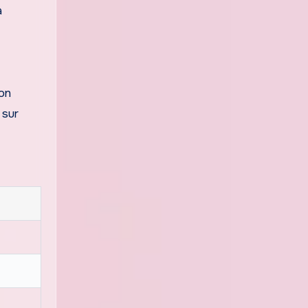
à
ion
 sur