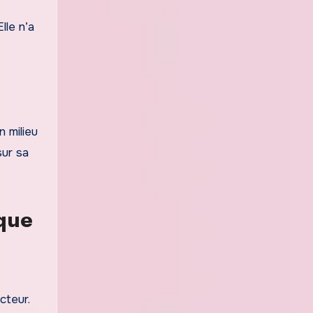
lle n’a
 milieu
sur sa
que
cteur.