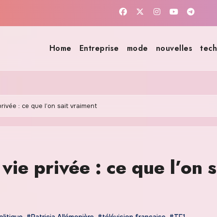
Home
Entreprise
mode
nouvelles
tech
privée : ce que l’on sait vraiment
vie privée : ce que l’on s
olitique
,
#Patricia Allémonière
,
#télévision française
,
#TF1