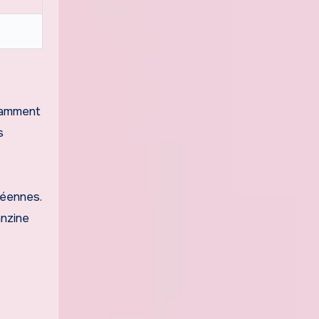
otamment
s
péennes.
anzine