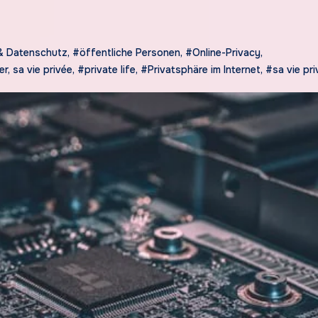
& Datenschutz
,
#öffentliche Personen
,
#Online-Privacy
,
r, sa vie privée
,
#private life
,
#Privatsphäre im Internet
,
#sa vie pri