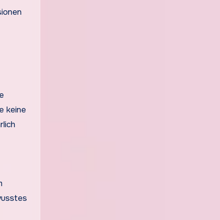
sionen
e
e keine
lich
m
wusstes