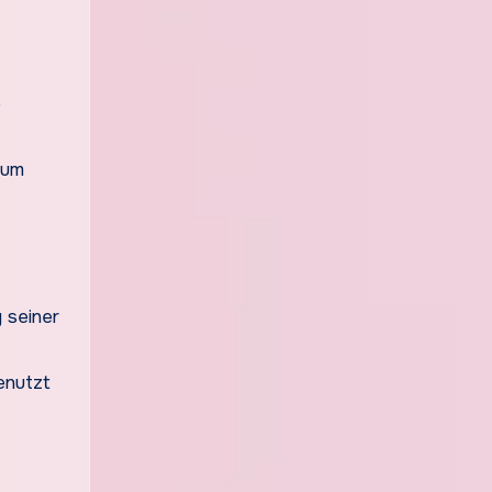
e
zum
 seiner
enutzt