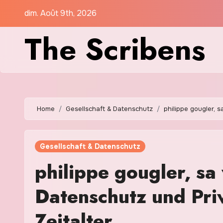
Skip
dim. Août 9th, 2026
to
The Scribens
content
Home
Gesellschaft & Datenschutz
philippe gougler, s
Gesellschaft & Datenschutz
philippe gougler, sa 
Datenschutz und Priv
Zeitalter