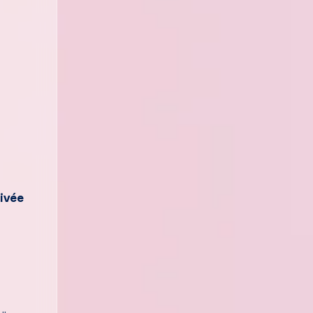
rivée
e