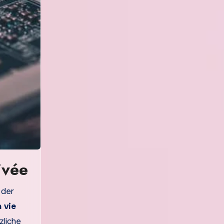
ivée
 der
 vie
zliche