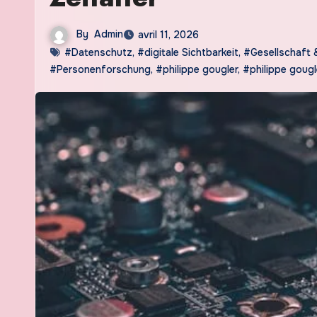
By
Admin
avril 11, 2026
#Datenschutz
,
#digitale Sichtbarkeit
,
#Gesellschaft 
#Personenforschung
,
#philippe gougler
,
#philippe gougle