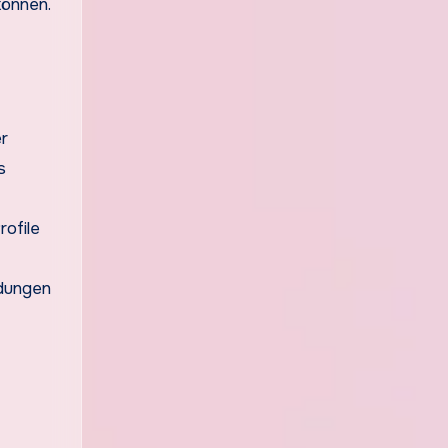
können.
r
s
rofile
ndungen