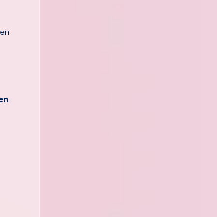
zen
en