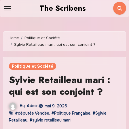
Skip
The Scribens
to
content
Home
Politique et Société
Sylvie Retailleau mari : qui est son conjoint ?
Politique et Société
Sylvie Retailleau mari :
qui est son conjoint ?
By
Admin
mai 9, 2026
#députée Vendée
,
#Politique Française
,
#Sylvie
Retailleau
,
#sylvie retailleau mari