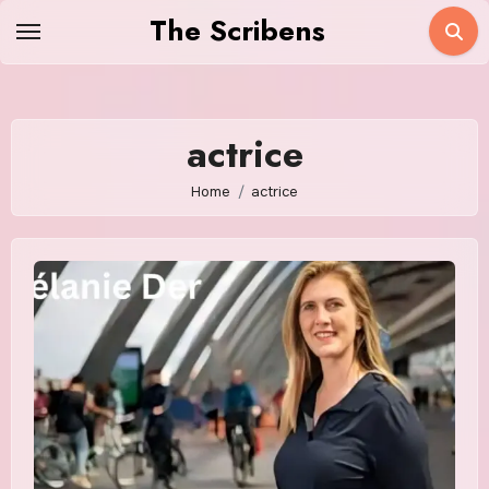
Skip
The Scribens
to
content
actrice
Home
actrice