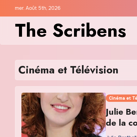
Skip
mer. Août 5th, 2026
to
The Scribens
content
Cinéma et Télévision
Cinéma et Té
Julie Be
de la c