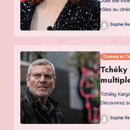
Julie Bertho
rôles au ciné
Sophie Re
Cinéma et Té
Tchéky 
multipl
Tchéky Karyo 
Découvrez so
Sophie Re