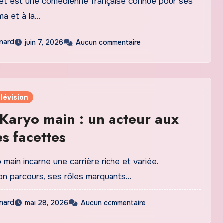
llet est une comédienne française connue pour ses
ma et à la…
nard
juin 7, 2026
Aucun commentaire
lévision
Karyo main : un acteur aux
es facettes
main incarne une carrière riche et variée.
n parcours, ses rôles marquants…
nard
mai 28, 2026
Aucun commentaire