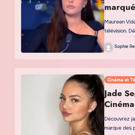
marquée
l’enga
Maureen Vidal
télévision. 
Sophie Re
Cinéma et Té
Jade Se
Cinéma 
Découvrez ja
marque des p