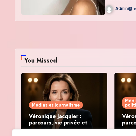
Admin
You Missed
Médi
Médias et journalisme
poli
Véronique Jacquier :
Véron
parcours, vie privée et
parco
révélations politiques
révél