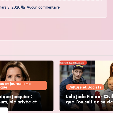
mars 3, 2026
Aucun commentaire
as et journalisme
tique
Culture et Société
ique Jacquier :
Lola Jade Fielder-Civil
urs, vie privée et
que l’on sait de sa vie
ations politiques