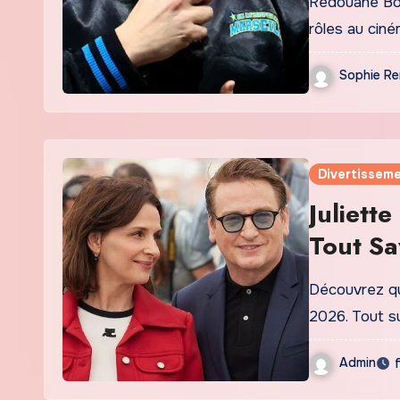
Redouane Bou
rôles au ciné
Sophie Re
Divertissem
Juliett
Tout Sa
2026
Découvrez qu
2026. Tout su
Admin