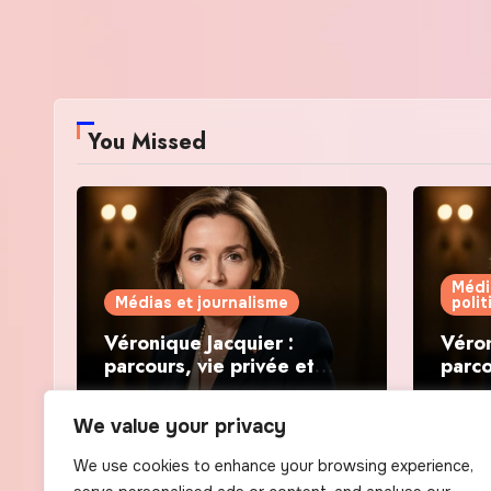
You Missed
Médi
Médias et journalisme
poli
Véronique Jacquier :
Véron
parcours, vie privée et
parco
révélations politiques
révél
We value your privacy
We use cookies to enhance your browsing experience,