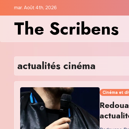
Skip
mar. Août 4th, 2026
to
The Scribens
content
actualités cinéma
Cinéma et d
Redoua
actualit