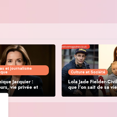
as et journalisme
tique
Culture et Société
ique Jacquier :
Lola Jade Fielder-Civil
urs, vie privée et
que l’on sait de sa vie
ations politiques