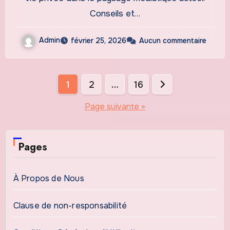
Conseils et…
Admin
février 25, 2026
Aucun commentaire
Pagination
1
2
…
16
des
Page suivante »
publications
Pages
À Propos de Nous
Clause de non-responsabilité