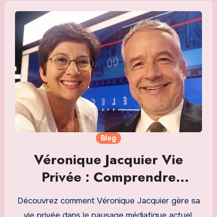
Blog
Véronique Jacquier Vie
Privée : Comprendre
lÉquilibre entre Médias et
Découvrez comment Véronique Jacquier gère sa
Intimité
vie privée dans le paysage médiatique actuel.