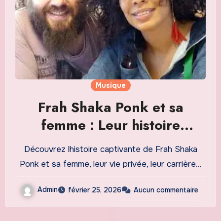
Musique
Frah Shaka Ponk et sa
femme : Leur histoire
fascinante et leur vie privée
Découvrez lhistoire captivante de Frah Shaka
révélée
Ponk et sa femme, leur vie privée, leur carrière…
Admin
février 25, 2026
Aucun commentaire