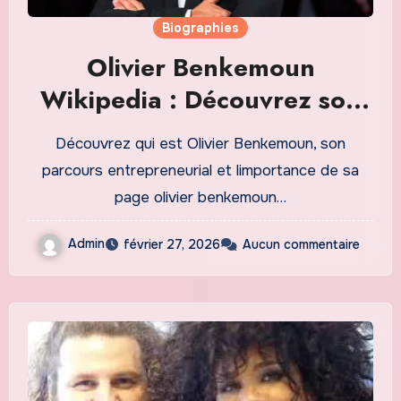
Biographies
Olivier Benkemoun
Wikipedia : Découvrez son
parcours et limportance de
Découvrez qui est Olivier Benkemoun, son
sa page dédiée
parcours entrepreneurial et limportance de sa
page olivier benkemoun…
Admin
février 27, 2026
Aucun commentaire