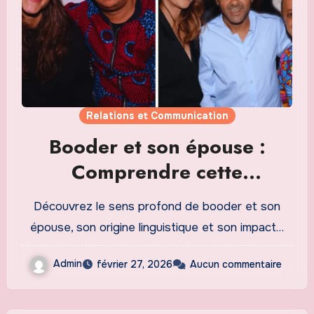
Relations et Communication
Booder et son épouse :
Comprendre cette
expression et son impact
Découvrez le sens profond de booder et son
relationnel
épouse, son origine linguistique et son impact…
Admin
février 27, 2026
Aucun commentaire