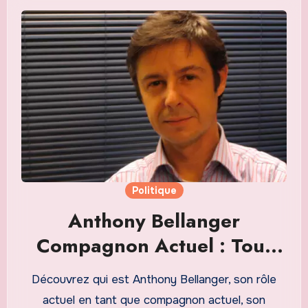
Politique
Anthony Bellanger
Compagnon Actuel : Tout
Savoir sur son Rôle et son
Découvrez qui est Anthony Bellanger, son rôle
Influence en 2026
actuel en tant que compagnon actuel, son