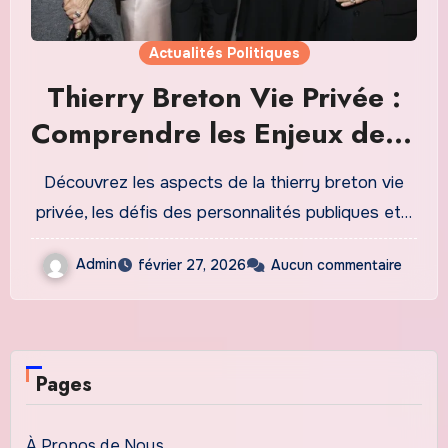
Actualités Politiques
Thierry Breton Vie Privée :
Comprendre les Enjeux de la
Vie Privée dun Homme
Découvrez les aspects de la thierry breton vie
Public
privée, les défis des personnalités publiques et…
Admin
février 27, 2026
Aucun commentaire
Pages
À Propos de Nous