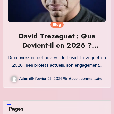
Blog
David Trezeguet : Que
Devient-Il en 2026 ?
Parcours, Actualités et
Découvrez ce quil advient de David Trezeguet en
Héritage Expliqué
2026 : ses projets actuels, son engagement…
Admin
février 25, 2026
Aucun commentaire
Pages