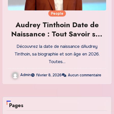
People
Audrey Tinthoin Date de
Naissance : Tout Savoir sur
la Vie et la Carrière de la
Découvrez la date de naissance dAudrey
Star Française
Tinthoin, sa biographie et son âge en 2026.
Toutes…
Admin
février 8, 2026
Aucun commentaire
Pages