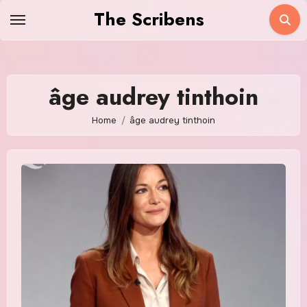
Skip
The Scribens
to
content
âge audrey tinthoin
Home
âge audrey tinthoin