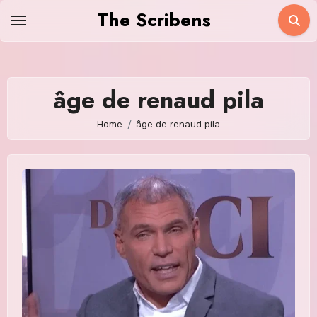
Skip
The Scribens
to
content
âge de renaud pila
Home
âge de renaud pila