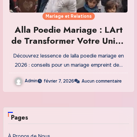
Mariage et Relations
Alla Poedie Mariage : LArt
de Transformer Votre Union
en Célébration Poétique en
Découvrez lessence de lalla poedie mariage en
2026
2026 : conseils pour un mariage empreint de…
Admin
février 7, 2026
Aucun commentaire
Pages
À Propos de Nous