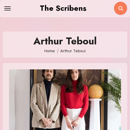
Skip
The Scribens
to
content
Arthur Teboul
Home
Arthur Teboul