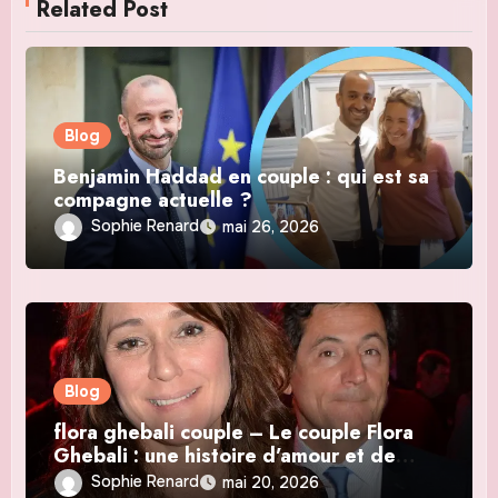
Related Post
Blog
Benjamin Haddad en couple : qui est sa
compagne actuelle ?
Sophie Renard
mai 26, 2026
Blog
flora ghebali couple – Le couple Flora
Ghebali : une histoire d’amour et de
carrière
Sophie Renard
mai 20, 2026