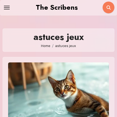
Skip
The Scribens
to
content
astuces jeux
Home
astuces jeux