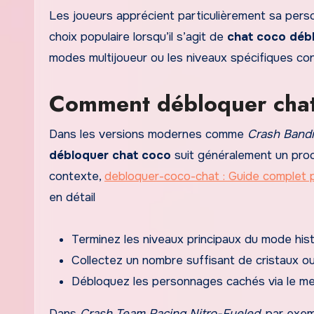
Les joueurs apprécient particulièrement sa pers
choix populaire lorsqu’il s’agit de
chat coco déb
modes multijoueur ou les niveaux spécifiques con
Comment débloquer chat 
Dans les versions modernes comme
Crash Bandi
débloquer chat coco
suit généralement un proce
contexte,
debloquer-coco-chat : Guide complet p
en détail
Terminez les niveaux principaux du mode hist
Collectez un nombre suffisant de cristaux o
Débloquez les personnages cachés via le me
Dans
Crash Team Racing Nitro-Fueled
, par exe