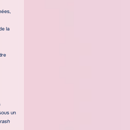
nées,
de la
dre
s
 sous un
rash