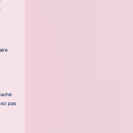
s
ire.
caché
tez pas