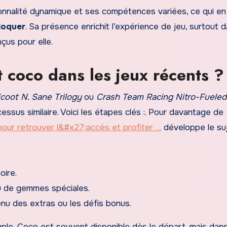
onnalité dynamique et ses compétences variées, ce qui en 
loquer
. Sa présence enrichit l’expérience de jeu, surtout d
çus pour elle.
coco dans les jeux récents ?
coot N. Sane Trilogy
ou
Crash Team Racing Nitro-Fueled
ssus similaire. Voici les étapes clés :. Pour davantage de
our retrouver l&#x27;accès et profiter …
développe le suj
oire.
u de gemmes spéciales.
nu des extras ou les défis bonus.
mple, Coco est souvent disponible dès le départ, mais dan