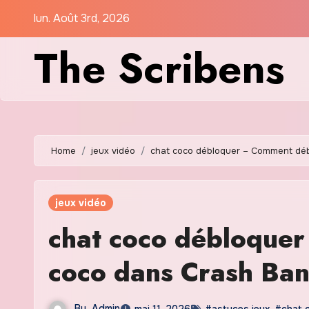
Skip
lun. Août 3rd, 2026
to
The Scribens
content
Home
jeux vidéo
chat coco débloquer – Comment déb
jeux vidéo
chat coco débloque
coco dans Crash Ban
By
Admin
mai 11, 2026
#astuces jeux
,
#chat 