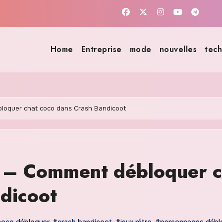
Home
Entreprise
mode
nouvelles
tech
loquer chat coco dans Crash Bandicoot
r – Comment débloquer c
dicoot
coco débloquer
,
#crash bandicoot
,
#jeux rétro
,
#personnages débl