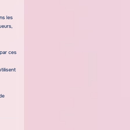
ns les
ueurs,
 par ces
tilisent
de