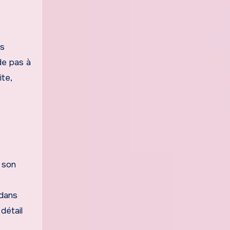
es
de pas à
te,
r son
 dans
détail