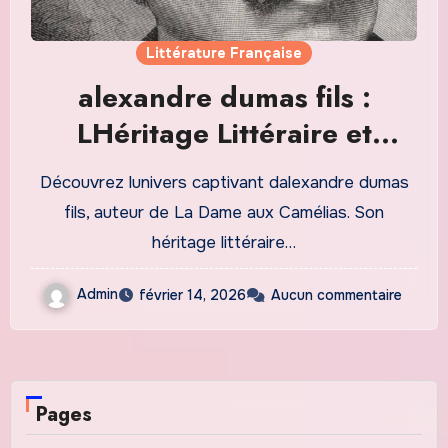
Littérature Française
alexandre dumas fils :
LHéritage Littéraire et
Dramatique dun Génie
Découvrez lunivers captivant dalexandre dumas
Français
fils, auteur de La Dame aux Camélias. Son
héritage littéraire…
Admin
février 14, 2026
Aucun commentaire
Pages