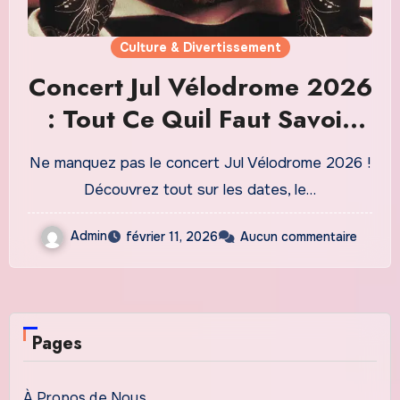
Culture & Divertissement
Concert Jul Vélodrome 2026
: Tout Ce Quil Faut Savoir
Pour Ne Pas Manquer cet
Ne manquez pas le concert Jul Vélodrome 2026 !
Événement Électrisant
Découvrez tout sur les dates, le…
Admin
février 11, 2026
Aucun commentaire
Pages
À Propos de Nous