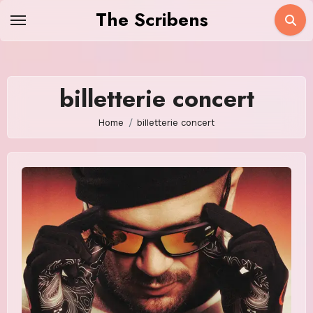
Skip
The Scribens
to
content
billetterie concert
Home
billetterie concert