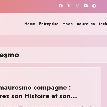
Home
Entreprise
mode
nouvelles
tech
resmo
 mauresmo compagne :
ez son Histoire et son
ire Actuel