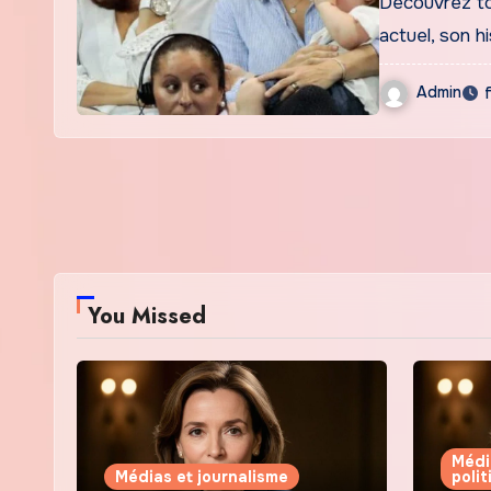
Découvrez to
actuel, son h
Admin
You Missed
Médi
Médias et journalisme
poli