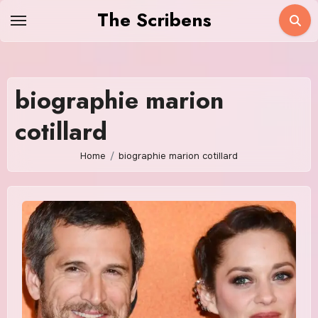
Skip
The Scribens
to
content
biographie marion
cotillard
Home
biographie marion cotillard