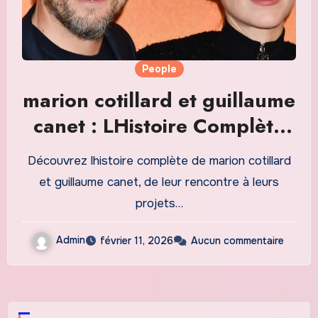
People
marion cotillard et guillaume
canet : LHistoire Complète
de leur Relation et de leur
Découvrez lhistoire complète de marion cotillard
Carrière
et guillaume canet, de leur rencontre à leurs
projets…
Admin
février 11, 2026
Aucun commentaire