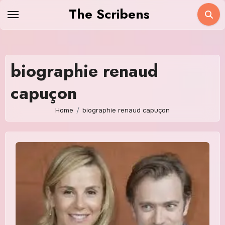
Skip
The Scribens
to
content
biographie renaud
capuçon
Home
biographie renaud capuçon