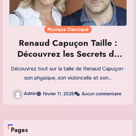
Musique Classique
Renaud Capuçon Taille :
Découvrez les Secrets de
son Physique et de son
Découvrez tout sur la taille de Renaud Capuçon :
Violoncelle
son physique, son violoncelle et son…
Admin
février 11, 2026
Aucun commentaire
Pages