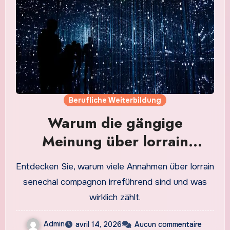
Berufliche Weiterbildung
Warum die gängige
Meinung über lorrain
senechal compagnon falsch
Entdecken Sie, warum viele Annahmen über lorrain
ist
senechal compagnon irreführend sind und was
wirklich zählt.
Admin
avril 14, 2026
Aucun commentaire