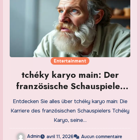
Entertainment
tchéky karyo main: Der
französische Schauspieler
und seine Karriere im
Entdecken Sie alles über tchéky karyo main: Die
Überblick
Karriere des französischen Schauspielers Tchéky
Karyo, seine…
Admin
avril 11, 2026
Aucun commentaire