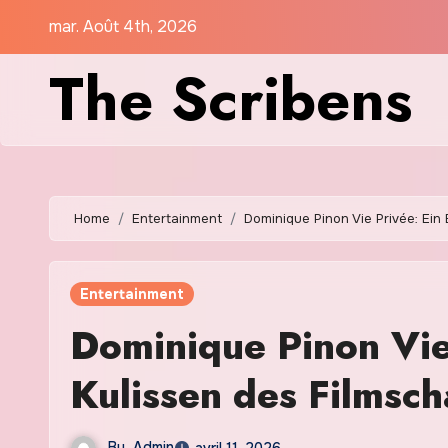
Skip
mar. Août 4th, 2026
to
The Scribens
content
Home
Entertainment
Dominique Pinon Vie Privée: Ein 
Entertainment
Dominique Pinon Vie 
Kulissen des Filmsch
By
Admin
avril 11, 2026