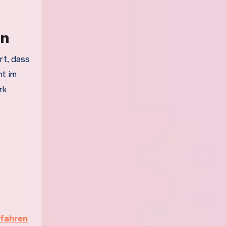
en
rt, dass
ht im
rk
rfahren