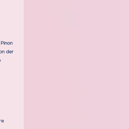
 Pinon
von der
e
re