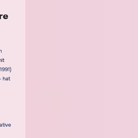
re
n
it
1991)
– hat
ative