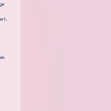
nge
ert,
ln.