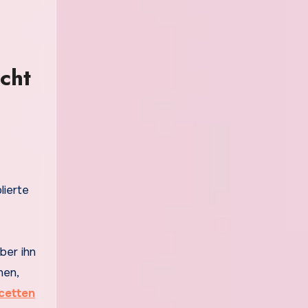
cht
lierte
ber ihn
nen,
cetten