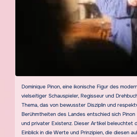
Dominique Pinon, eine ikonische Figur des modernen französischen Cinéma, hat sich über Jahrzehnte einen Ruf als
vielseitiger Schauspieler, Regisseur und Drehbuc
Thema, das von bewusster Disziplin und respektv
Berühmtheiten des Landes entschied sich Pinon f
und privater Existenz. Dieser Artikel beleuchtet
Einblick in die Werte und Prinzipien, die diesen 