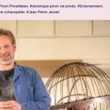
Pinon Privatleben
,
#dominique pinon vie privée
,
#Entertainment
,
he schauspieler
,
#Jean-Pierre Jeunet