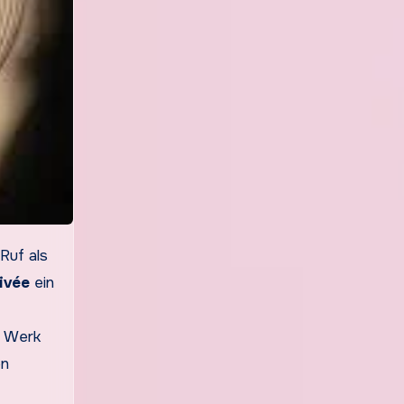
ivée
ein
m Werk
en