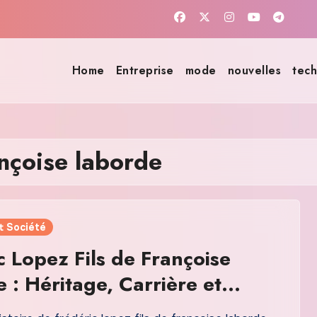
Home
Entreprise
mode
nouvelles
tech
ançoise laborde
t Société
c Lopez Fils de Françoise
 : Héritage, Carrière et
ce dans lEspace Public