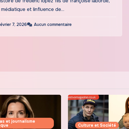
stoire de frédéric lopez fils de françoise laborde,
s
 médiatique et linfluence de…
février 7, 2026
Aucun commentaire
as et journalisme
tique
Culture et Société