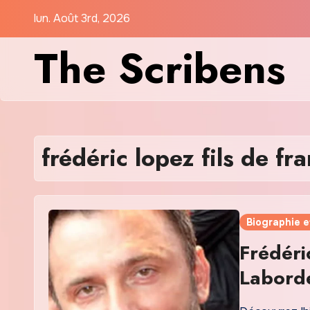
Skip
lun. Août 3rd, 2026
to
The Scribens
content
frédéric lopez fils de fr
Biographie e
Frédéri
Laborde
Influen