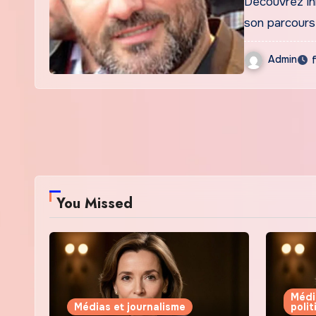
Découvrez lhi
Françai
son parcours
Admin
You Missed
Médi
Médias et journalisme
poli