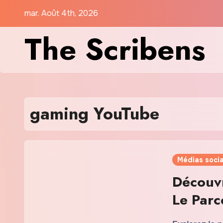
Skip
mar. Août 4th, 2026
to
The Scribens
content
gaming YouTube
Médias soci
Découv
Le Parc
Inoxta