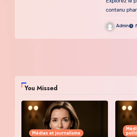
Explorez le 
contenu phar
Admin
You Missed
Médi
Médias et journalisme
poli