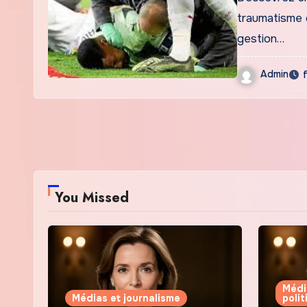
traumatisme 
gestion…
Admin
You Missed
Médi
Médias et journalisme
poli