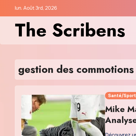
Skip
lun. Août 3rd, 2026
to
The Scribens
content
gestion des commotions
Santé/Sport
Mike M
Analyse
Sécuri
Découvrez un