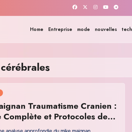
Home
Entreprise
mode
nouvelles
tech
 cérébrales
aignan Traumatisme Cranien :
 Complète et Protocoles de
té Modernes
e analyse approfondie du mike maignan