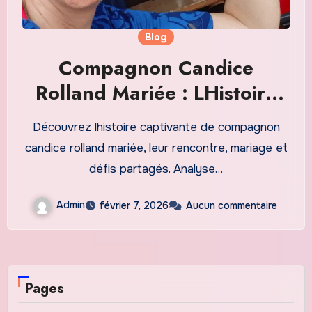
Blog
Compagnon Candice
Rolland Mariée : LHistoire
Complète de leur Union et
Découvrez lhistoire captivante de compagnon
de leur Vie Conjugale
candice rolland mariée, leur rencontre, mariage et
défis partagés. Analyse…
Admin
février 7, 2026
Aucun commentaire
Pages