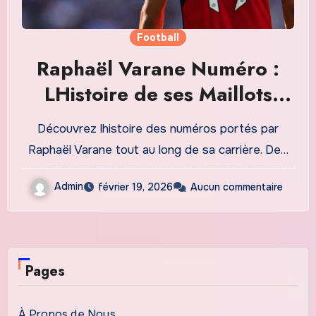
Football
Raphaël Varane Numéro :
LHistoire de ses Maillots
Emblématiques et leur
Découvrez lhistoire des numéros portés par
Signification
Raphaël Varane tout au long de sa carrière. De…
Admin
février 19, 2026
Aucun commentaire
Pages
À Propos de Nous