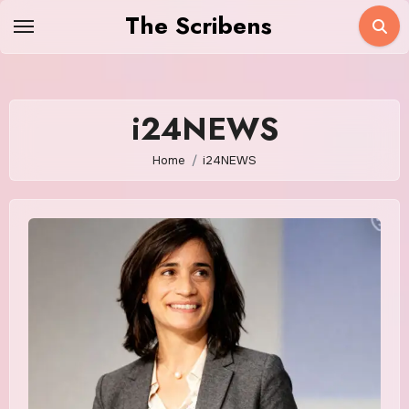
Skip
The Scribens
to
content
i24NEWS
Home
i24NEWS