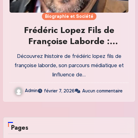
Biographie et Société
Frédéric Lopez Fils de
Françoise Laborde :
Héritage, Carrière et
Découvrez lhistoire de frédéric lopez fils de
Influence dans lEspace
françoise laborde, son parcours médiatique et
Public Français
linfluence de…
Admin
février 7, 2026
Aucun commentaire
Pages