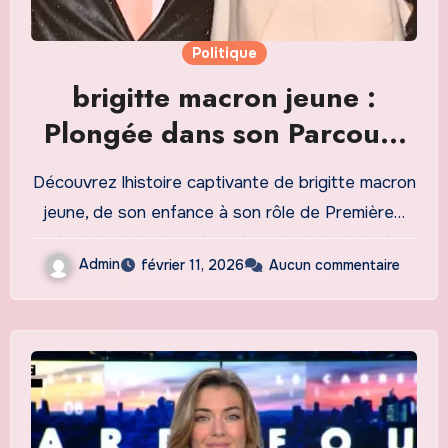
Politique
brigitte macron jeune :
Plongée dans son Parcours
Inspirant et son Héritage
Découvrez lhistoire captivante de brigitte macron
Moderne
jeune, de son enfance à son rôle de Première…
Admin
février 11, 2026
Aucun commentaire