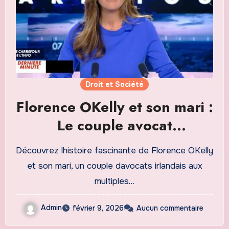
Droit et Société
Florence OKelly et son mari :
Le couple avocat
redéfinissant la justice
Découvrez lhistoire fascinante de Florence OKelly
irlandaise en 2026
et son mari, un couple davocats irlandais aux
multiples…
Admin
février 9, 2026
Aucun commentaire