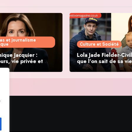
as et journalisme
tique
Culture et Société
ique Jacquier :
Lola Jade Fielder-Civil
urs, vie privée et
que l’on sait de sa vie
ations politiques
f