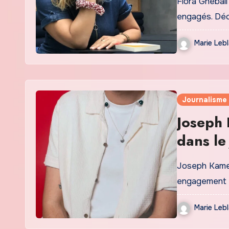
Flora Ghebali
engagés. Déc
Marie Leb
Journalisme
Joseph 
dans le
Joseph Kamel
engagement e
Marie Leb