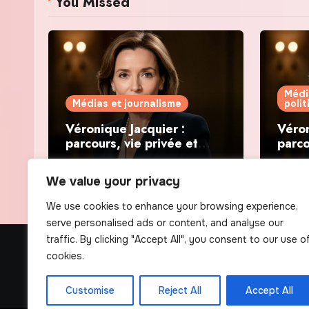
You Missed
Médi
Médias et journalisme
poli
Véronique Jacquier :
Véron
parcours, vie privée et
parco
révélations politiques
révél
We value your privacy
We use cookies to enhance your browsing experience,
serve personalised ads or content, and analyse our
traffic. By clicking "Accept All", you consent to our use o
The Scribens
cookies.
Customise
Reject All
Accept All