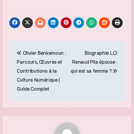
Navigation
Olivier Benkemoun :
Biographie LCI
de
Parcours, Œuvres et
Renaud Pila épouse :
l’article
Contributions à la
qui est sa femme ?
Culture Numérique |
Guide Complet