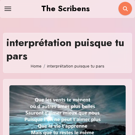
Skip
The Scribens
to
content
interprétation puisque tu
pars
Home
interprétation puisque tu pars