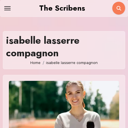
Skip
The Scribens
to
content
isabelle lasserre
compagnon
Home
isabelle lasserre compagnon