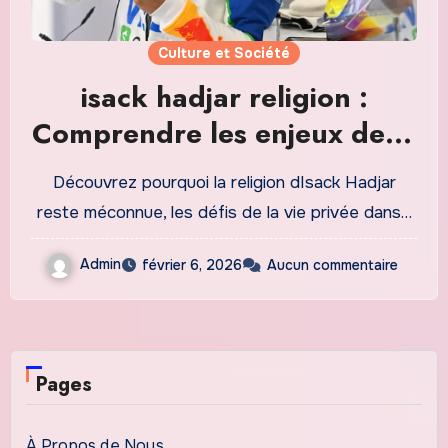
Culture et Société
isack hadjar religion :
Comprendre les enjeux de la
vie privée des sportifs
Découvrez pourquoi la religion dIsack Hadjar
professionnels
reste méconnue, les défis de la vie privée dans…
Admin
février 6, 2026
Aucun commentaire
Pages
À Propos de Nous