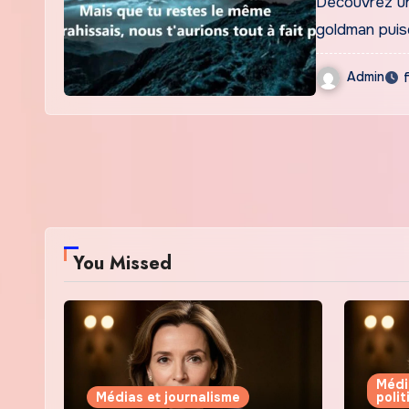
Découvrez un
goldman puis
Admin
You Missed
Médi
Médias et journalisme
poli