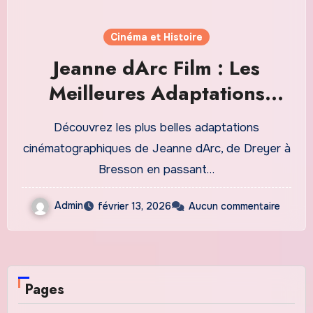
Cinéma et Histoire
Jeanne dArc Film : Les
Meilleures Adaptations
Cinématographiques à
Découvrez les plus belles adaptations
Découvrir en 2026
cinématographiques de Jeanne dArc, de Dreyer à
Bresson en passant…
Admin
février 13, 2026
Aucun commentaire
Pages