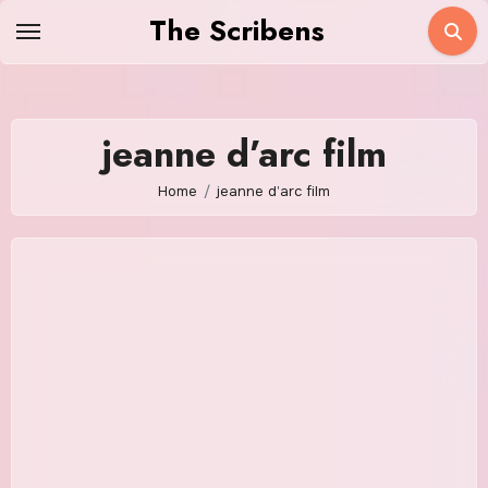
Skip
The Scribens
to
content
jeanne d’arc film
Home
jeanne d’arc film