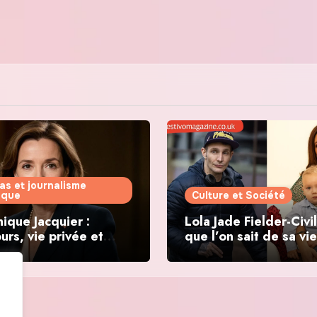
as et journalisme
tique
Culture et Société
ique Jacquier :
Lola Jade Fielder-Civil
urs, vie privée et
que l’on sait de sa vie
ations politiques