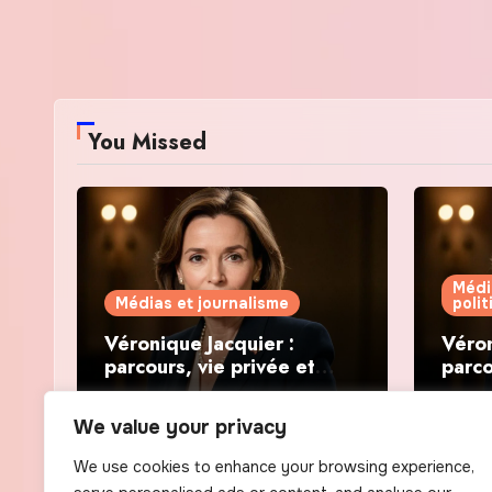
You Missed
Médi
Médias et journalisme
poli
Véronique Jacquier :
Véron
parcours, vie privée et
parco
révélations politiques
révél
We value your privacy
We use cookies to enhance your browsing experience,