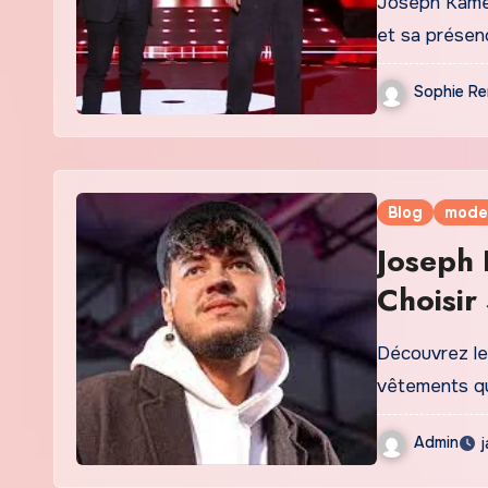
Joseph Kamel 
et sa présen
Sophie Re
Blog
mode
Joseph 
Choisir
Parfait
Découvrez le
vêtements qu
Admin