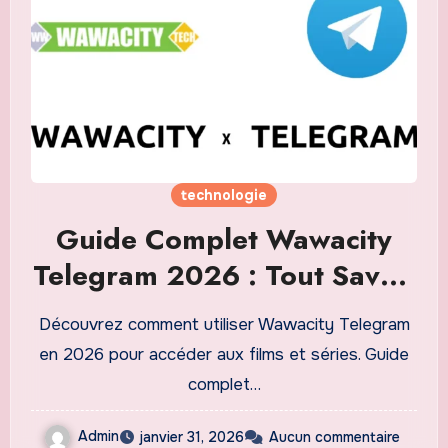
technologie
Guide Complet Wawacity
Telegram 2026 : Tout Savoir
pour Accéder aux Contenus
Découvrez comment utiliser Wawacity Telegram
en Ligne en Toute Sécurité
en 2026 pour accéder aux films et séries. Guide
complet…
Admin
janvier 31, 2026
Aucun commentaire