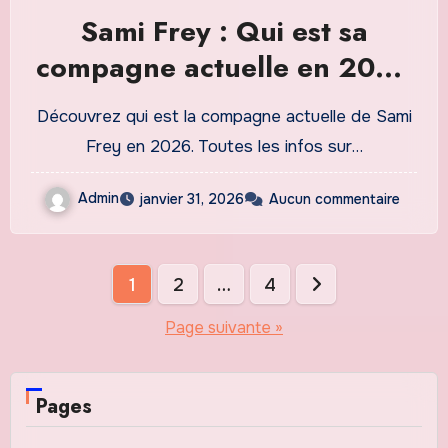
Sami Frey : Qui est sa
compagne actuelle en 2026
? Toutes les infos sur leur
Découvrez qui est la compagne actuelle de Sami
relation
Frey en 2026. Toutes les infos sur…
Admin
janvier 31, 2026
Aucun commentaire
Pagination
1
2
…
4
des
Page suivante »
publications
Pages