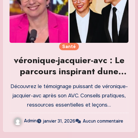
Santé
véronique-jacquier-avc : Le
parcours inspirant dune
survivante et les clés pour
Découvrez le témoignage puissant de véronique-
surmonter un AVC
jacquier-avc après son AVC. Conseils pratiques,
ressources essentielles et leçons…
Admin
janvier 31, 2026
Aucun commentaire