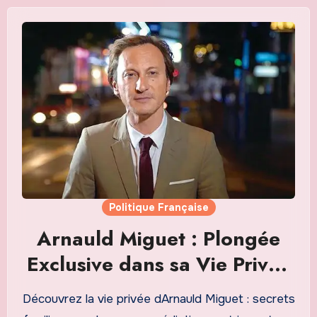
Politique Française
Arnauld Miguet : Plongée
Exclusive dans sa Vie Privée
et ses Enjeux Personnels
Découvrez la vie privée dArnauld Miguet : secrets