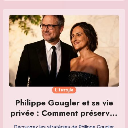
Lifestyle
Philippe Gougler et sa vie
privée : Comment préserver
son intimité dans un monde
Découvrez les stratégies de Philippe Gougler