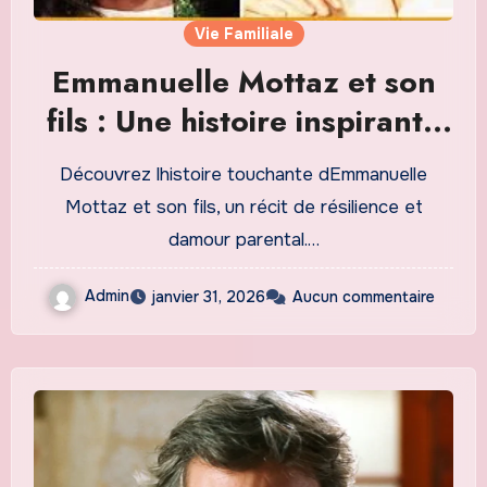
Vie Familiale
Emmanuelle Mottaz et son
fils : Une histoire inspirante
de lien familial et de
Découvrez lhistoire touchante dEmmanuelle
résilience
Mottaz et son fils, un récit de résilience et
damour parental.…
Admin
janvier 31, 2026
Aucun commentaire