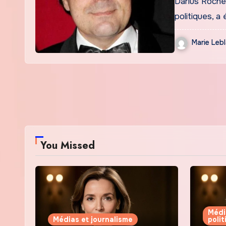
Darius Rocheb
politiques, 
Marie Leb
You Missed
Médi
Médias et journalisme
poli