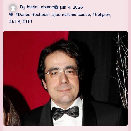
By
Marie Leblanc
juin 4, 2026
#Darius Rochebin
,
#journalisme suisse
,
#Religion
,
#RTS
,
#TF1