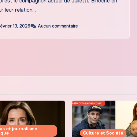
i est le compagnon actuel de Juliette Binoche en
r leur relation…
février 13, 2026
Aucun commentaire
as et journalisme
tique
Culture et Société