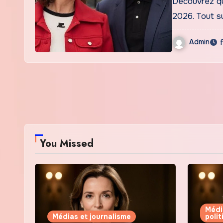
Découvrez qu
2026. Tout su
Admin
You Missed
Médi
Médias et journalisme
poli