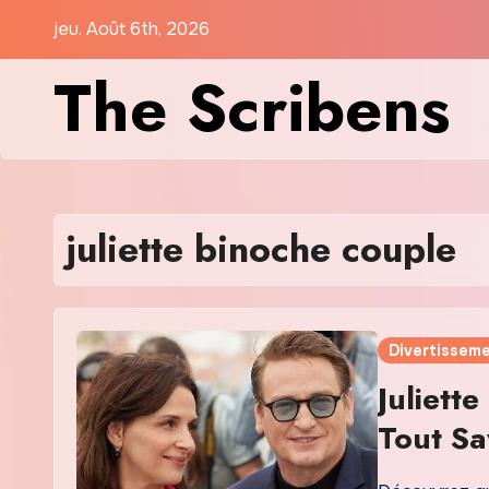
Skip
jeu. Août 6th, 2026
to
The Scribens
content
juliette binoche couple
Divertissem
Juliett
Tout Sa
2026