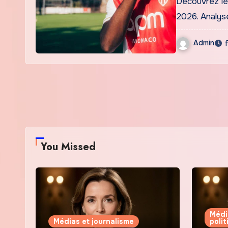
Découvrez le
2026. Analyse
Admin
You Missed
Médi
Médias et journalisme
poli