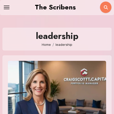
Skip
The Scribens
to
content
leadership
Home
leadership