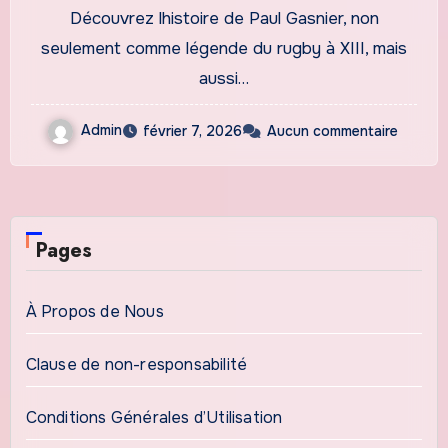
Rugby et de son
Découvrez lhistoire de Paul Gasnier, non
Engagement
seulement comme légende du rugby à XIII, mais
aussi…
Admin
février 7, 2026
Aucun commentaire
Pages
À Propos de Nous
Clause de non-responsabilité
Conditions Générales d’Utilisation