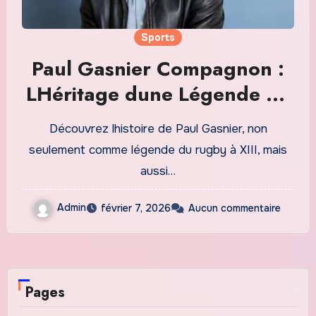
Sports
Paul Gasnier Compagnon :
LHéritage dune Légende du
Rugby et de son
Découvrez lhistoire de Paul Gasnier, non
Engagement
seulement comme légende du rugby à XIII, mais
aussi…
Admin
février 7, 2026
Aucun commentaire
Pages