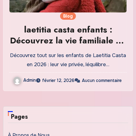
Blog
laetitia casta enfants :
Découvrez la vie familiale de
la star française en 2026
Découvrez tout sur les enfants de Laetitia Casta
en 2026 : leur vie privée, léquilibre…
Admin
février 12, 2026
Aucun commentaire
Pages
À Propos de Nous