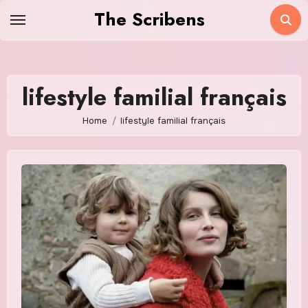
Skip
The Scribens
to
content
lifestyle familial français
Home
lifestyle familial français