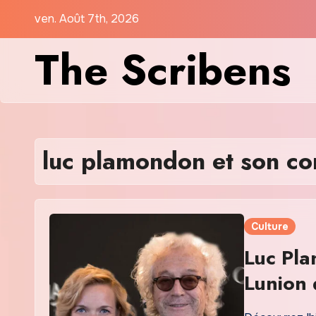
Skip
ven. Août 7th, 2026
to
The Scribens
content
luc plamondon et son co
Culture
Luc Pla
Lunion 
québéc