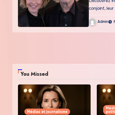
Découvrez lh
conjoint, leu
Admin
You Missed
Médi
Médias et journalisme
poli